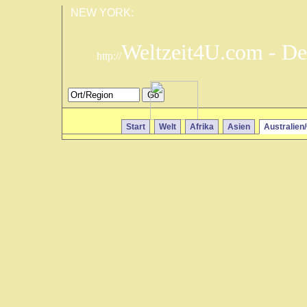
NEW YORK:
Weltzeit4U.com - De
http://
Start
Welt
Afrika
Asien
Australien