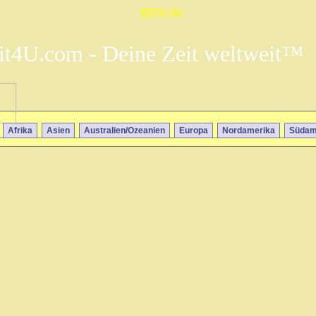
BERLIN:
it4U.com - Deine Zeit weltweit™
Afrika
Asien
Australien/Ozeanien
Europa
Nordamerika
Südam