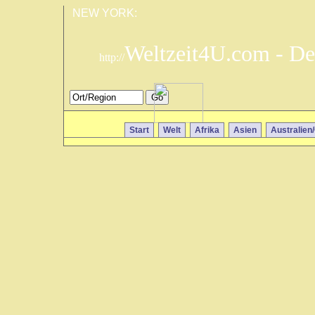
NEW YORK:
Weltzeit4U.com - De
http://
Start
Welt
Afrika
Asien
Australien