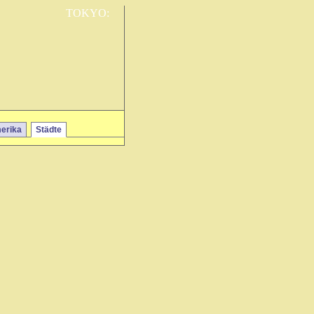
TOKYO:
erika
Städte