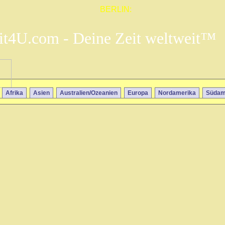
BERLIN:
it4U.com - Deine Zeit weltweit™
Afrika
Asien
Australien/Ozeanien
Europa
Nordamerika
Südam