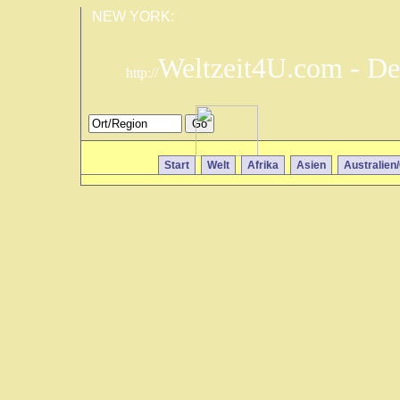
NEW YORK:
Weltzeit4U.com - De
http://
Start
Welt
Afrika
Asien
Australien