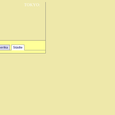
TOKYO:
erika
Städte