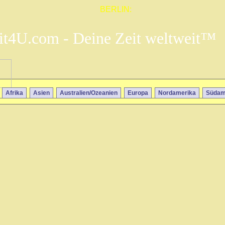
BERLIN:
it4U.com - Deine Zeit weltweit™
Afrika
Asien
Australien/Ozeanien
Europa
Nordamerika
Südam