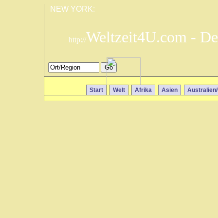
NEW YORK:
Weltzeit4U.com - De
http://
Start
Welt
Afrika
Asien
Australien