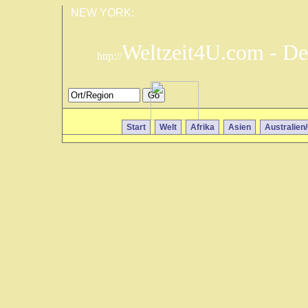
NEW YORK:
Weltzeit4U.com - De
http://
Start
Welt
Afrika
Asien
Australien