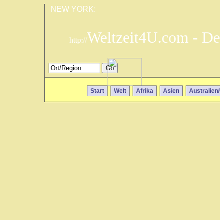
NEW YORK:
Weltzeit4U.com - De
http://
Start
Welt
Afrika
Asien
Australien