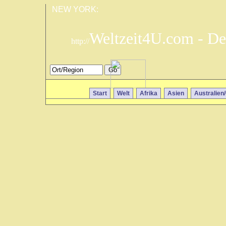
NEW YORK:
Weltzeit4U.com - De
http://
Start
Welt
Afrika
Asien
Australien