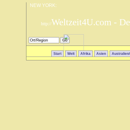
NEW YORK:
Weltzeit4U.com - De
http://
Start
Welt
Afrika
Asien
Australien