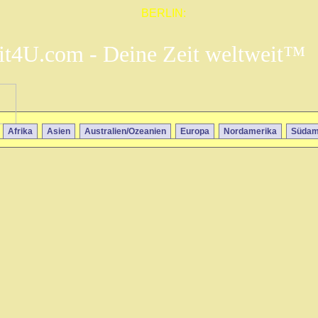
BERLIN:
it4U.com - Deine Zeit weltweit™
Afrika
Asien
Australien/Ozeanien
Europa
Nordamerika
Südam