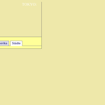
TOKYO:
erika
Städte