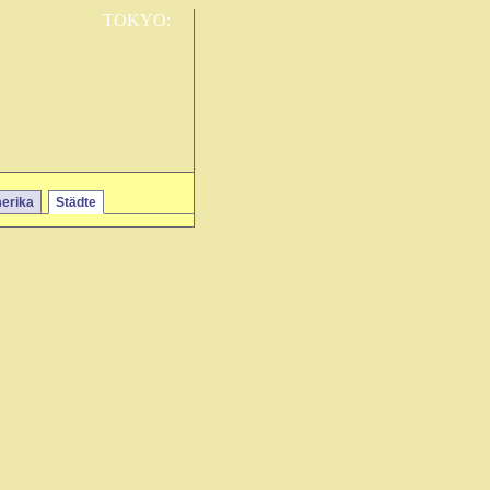
TOKYO:
erika
Städte