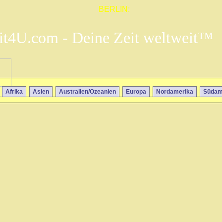
BERLIN:
it4U.com - Deine Zeit weltweit™
Afrika
Asien
Australien/Ozeanien
Europa
Nordamerika
Südam