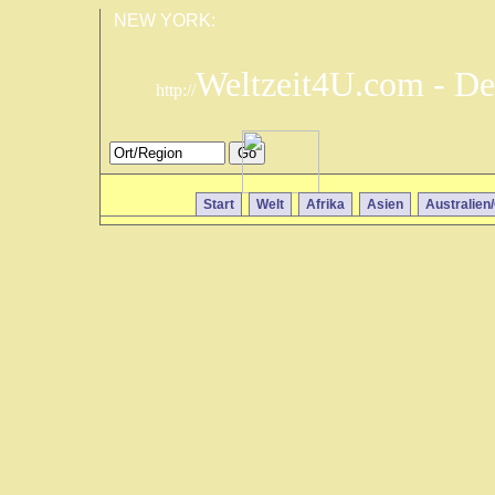
NEW YORK:
Weltzeit4U.com - De
http://
Start
Welt
Afrika
Asien
Australien