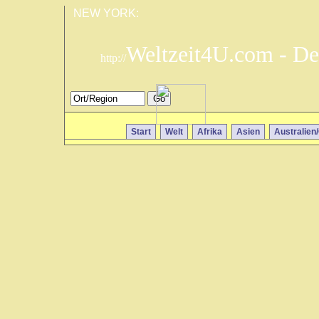
NEW YORK:
Weltzeit4U.com - De
http://
Start
Welt
Afrika
Asien
Australien