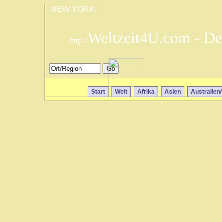
NEW YORK:
Weltzeit4U.com - De
http://
Start
Welt
Afrika
Asien
Australien