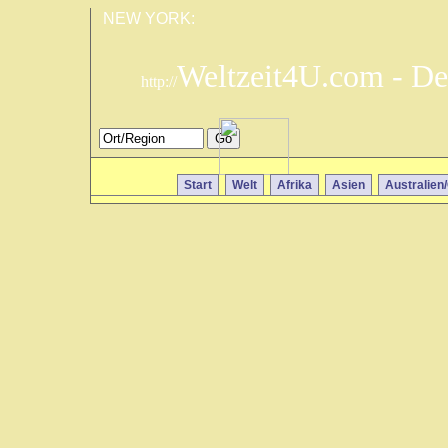
NEW YORK:
Weltzeit4U.com - De
http://
Start
Welt
Afrika
Asien
Australien