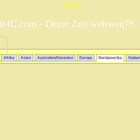
BERLIN:
it4U.com - Deine Zeit weltweit™
Afrika
Asien
Australien/Ozeanien
Europa
Nordamerika
Südam