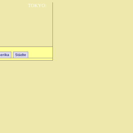
TOKYO:
erika
Städte