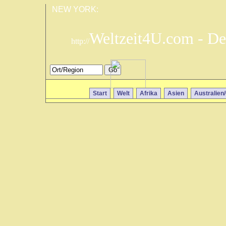
NEW YORK:
Weltzeit4U.com - De
http://
Start
Welt
Afrika
Asien
Australien