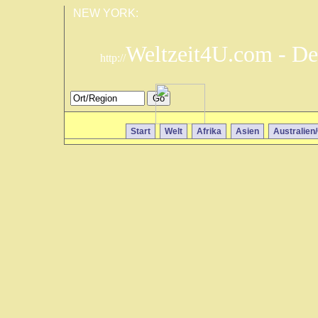
NEW YORK:
Weltzeit4U.com - De
http://
Start
Welt
Afrika
Asien
Australien