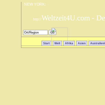
NEW YORK:
Weltzeit4U.com - De
http://
Start
Welt
Afrika
Asien
Australien